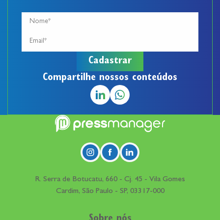
Compartilhe nossos conteúdos
R. Serra de Botucatu, 660 - Cj. 45 - Vila Gomes
Cardim, São Paulo - SP, 03317-000
Sobre nós