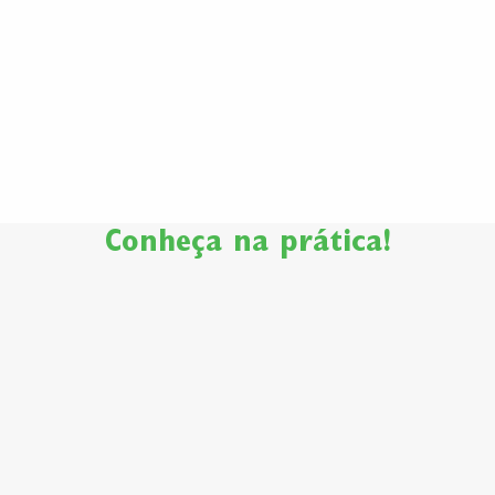
Desfr
diret
notíci
Conheça na prática!