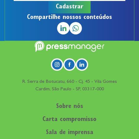
Compartilhe nossos conteúdos
R. Serra de Botucatu, 660 - Cj. 45 - Vila Gomes
Cardim, São Paulo - SP, 03317-000
Sobre nós
Carta compromisso
Sala de imprensa