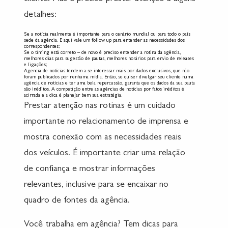
detalhes:
Se a notícia realmente é importante para o cenário mundial ou para todo o país
sede da agência. E aqui vale um follow up para entender as necessidades dos
correspondentes;
Se o timing está correto – de novo é preciso entender a rotina da agência,
melhores dias para sugestão de pautas, melhores horários para envio de releases
e ligações;
Agencia de notícias tendem a se interessar mais por dados exclusivos, que não
foram publicados por nenhuma mídia. Então, se quiser divulgar seu cliente numa
agência de notícias e ter uma bela repercussão, garanta que os dados da sua pauta
são inéditos. A competição entre as agências de notícias por fatos inéditos é
acirrada e a dica é planejar bem sua estratégia.
Prestar atenção nas rotinas é um cuidado
importante no relacionamento de imprensa e
mostra conexão com as necessidades reais
dos veículos. É importante criar uma relação
de confiança e mostrar informações
relevantes, inclusive para se encaixar no
quadro de fontes da agência.
Você trabalha em agência? Tem dicas para