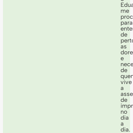
Edu
me
proc
para
ente
de
pert
as
dore
e
nece
de
que
vive
a
asse
de
imp
no
dia
a
dia.