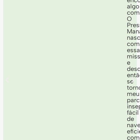
enco
algo
comp
O
Pres
Man
nas
com
essa
miss
e
des
entã
se
torn
meu
parc
inse
fácil
de
nave
efici
com