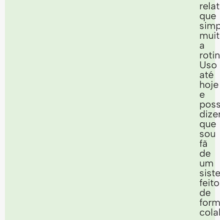
rela
que
simp
mui
a
rotin
Uso
até
hoje
e
pos
dize
que
sou
fã
de
um
sist
feito
de
for
cola