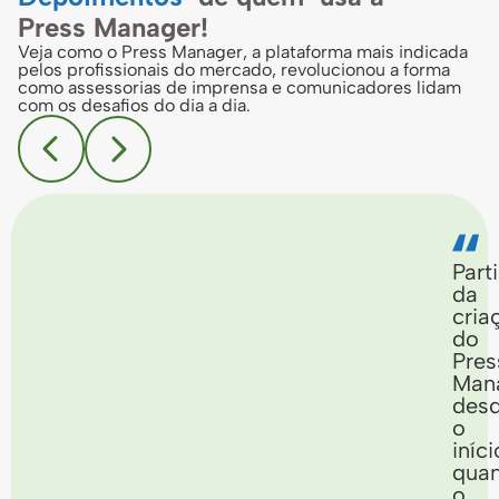
Press Manager!
Veja como o Press Manager, a plataforma mais indicada
pelos profissionais do mercado, revolucionou a forma
como assessorias de imprensa e comunicadores lidam
com os desafios do dia a dia.
Part
da
cria
do
Pres
Man
des
o
iníci
qua
o