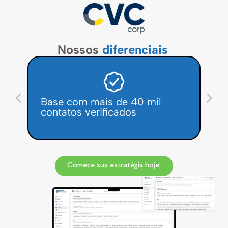
Nossos
diferenciais
Base com mais de 40 mil
IA 
contatos verificados
rel
Comece sua estratégia hoje!