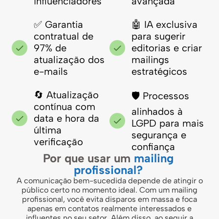
influenciadores
avançada
✅ Garantia
🤖 IA exclusiva
contratual de
para sugerir
97% de
editorias e criar
atualização dos
mailings
e-mails
estratégicos
🔄 Atualização
🛡️ Processos
contínua com
alinhados à
data e hora da
LGPD para mais
última
segurança e
verificação
confiança
Por que usar um
mailing
profissional?
A comunicação bem-sucedida depende de atingir o
público certo no momento ideal. Com um mailing
profissional, você evita disparos em massa e foca
apenas em contatos realmente interessados e
influentes no seu setor. Além disso, ao seguir a