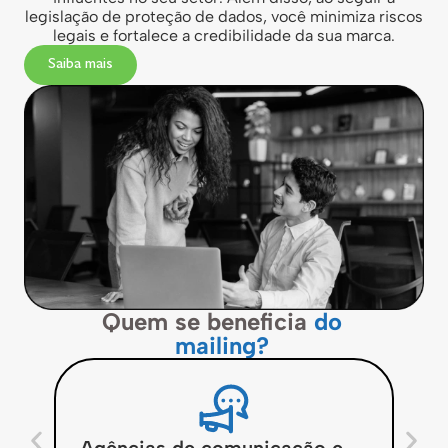
legislação de proteção de dados, você minimiza riscos
legais e fortalece a credibilidade da sua marca.
Saiba mais
Quem se beneficia
do
mailing?
Agências de comunicação e
Pr