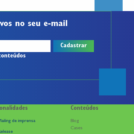
vos no seu e-mail
conteúdos
onalidades
Conteúdos
ailing de imprensa
Blog
Cases
Release