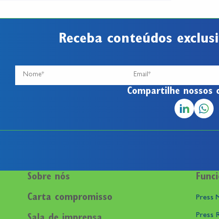
Receba conteúdos exclusi
Compartilhe nossos 
Sobre nós
Funci
Carta compromisso
Press M
Press 
Sala de imprensa