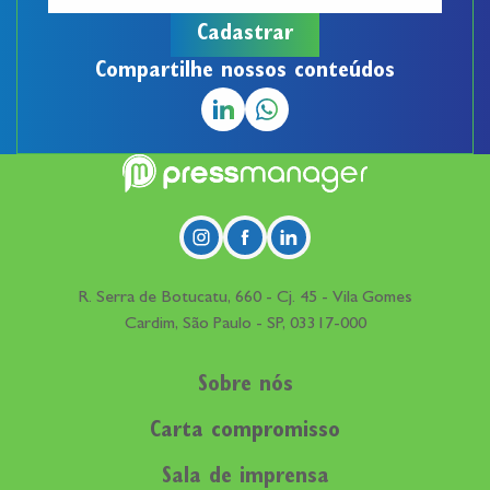
Compartilhe nossos conteúdos
R. Serra de Botucatu, 660 - Cj. 45 - Vila Gomes
Cardim, São Paulo - SP, 03317-000
Sobre nós
Carta compromisso
Sala de imprensa