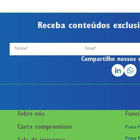
Receba conteúdos exclusi
Compartilhe nossos 
Sobre nós
Funci
Carta compromisso
Press M
Press 