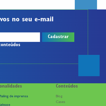
vos no seu e-mail
conteúdos
onalidades
Conteúdos
ailing de imprensa
Blog
Cases
Release