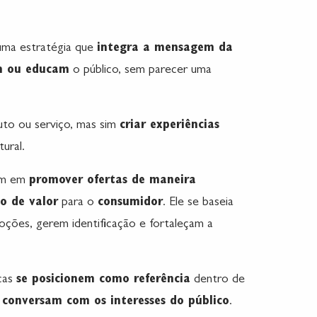
 uma estratégia que
integra a mensagem da
m ou educam
o público, sem parecer uma
to ou serviço, mas sim
criar experiências
ural.
am em
promover ofertas de maneira
ão de valor
para o
consumidor
. Ele se baseia
ões, gerem identificação e fortaleçam a
cas
se posicionem como referência
dentro de
e
conversam com os interesses do público
.