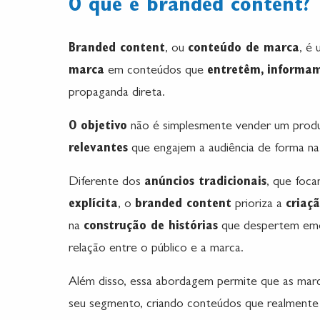
O que é branded content?
Branded content
, ou
conteúdo de marca
, é
marca
em conteúdos que
entretêm, informa
propaganda direta.
O objetivo
não é simplesmente vender um produ
relevantes
que engajem a audiência de forma nat
Diferente dos
anúncios tradicionais
, que foc
explícita
, o
branded content
prioriza a
criaç
na
construção de histórias
que despertem emoç
relação entre o público e a marca.
Além disso, essa abordagem permite que as mar
seu segmento, criando conteúdos que realment