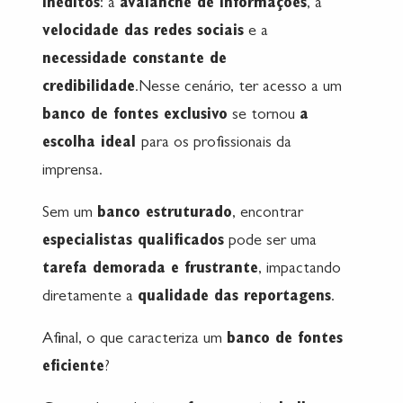
inéditos
: a
avalanche de informações
, a
velocidade das redes sociais
e a
necessidade constante de
credibilidade
.Nesse cenário, ter acesso a um
banco de fontes exclusivo
se tornou
a
escolha ideal
para os profissionais da
imprensa.
Sem um
banco estruturado
, encontrar
especialistas qualificados
pode ser uma
tarefa demorada e frustrante
, impactando
diretamente a
qualidade das reportagens
.
Afinal, o que caracteriza um
banco de fontes
eficiente
?